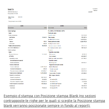
Esempio d stampa con Posizione stampa Blank (no sezioni
contrapposte-le righe per le quali si sceglie la Posizione stampa
blank verranno posizionate sempre in fondo al report):