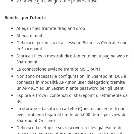
23 tabelle già configurate e pronte all’uso
Benefici per l’utente
Allega i files tramite drag and drop
Allega e-mail
Definisci i permessi di accesso in Business Central e non
in Sharepoint
Scarica i files o mostrali direttamente nella pagina web di
Sharepoint
La connessione avviene tramite MS GRAPH
Non sono necessarie configurazioni in Sharepoint. DCS è
connessa in modalità APP (non user delegation) tramite
un APP KEY ed un Secret, niente password per gli utenti
Esplora e trova i contenuti di sharepoint direttamente da
BC
Lo storage è basato su cartelle (Questo consente di non
aver problemi legati al limite di 5.000 items per view di
Sharepoint On Line)
Definisci da setup se sovrascrivere i files già esistenti,
tenerne copie o restituire un errore in caso di duplicati