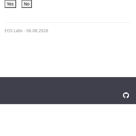
Yes
No
EOS Labs -
06.08.2026
© 2026 The Docsy Authors Tutti i diritti riservati
Privacy Policy