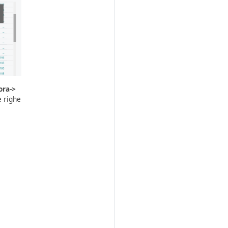
ora->
e righe