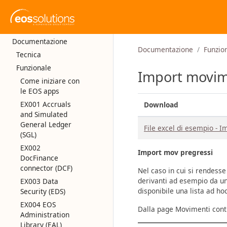
Documentazione
Documentazione
Funzio
Tecnica
Funzionale
Import movim
Come iniziare con
le EOS apps
EX001 Accruals
Download
and Simulated
General Ledger
File excel di esempio - I
(SGL)
EX002
Import mov pregressi
DocFinance
connector (DCF)
Nel caso in cui si rendess
derivanti ad esempio da u
EX003 Data
disponibile una lista ad ho
Security (EDS)
EX004 EOS
Dalla page Movimenti contr
Administration
Library (EAL)