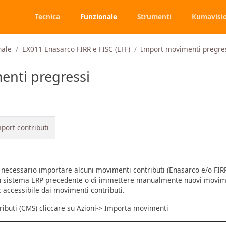
Tecnica
Funzionale
Strumenti
Kumavisi
nale
EX011 Enasarco FIRR e FISC (EFF)
Import movimenti pregre
enti pregressi
mport contributi
e necessario importare alcuni movimenti contributi (Enasarco e/o FIR
n sistema ERP precedente o di immettere manualmente nuovi movime
c accessibile dai movimenti contributi.
ibuti (CMS) cliccare su Azioni-> Importa movimenti