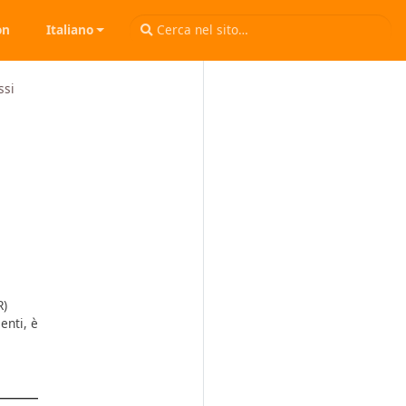
on
Italiano
ssi
R)
nti, è