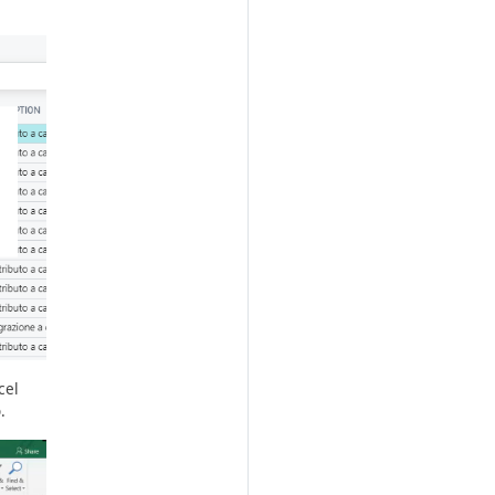
cel
.