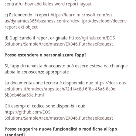
central/ui-how-add-fields-word-report-layout
c) Estendendo il report
https://learn.microsoft.com/en-
us/dynamics365/business-central/dev-itpro/developer/devenv-
report-ext-object
d) Duplicando il report originale
https://github.com/EOS-
Solutions/Sample/tree/master/EX046.PurchaseRequest
Posso estendere o personalizzare l’app?
Sì, l’app di richiesta di acquisto può essere estesa da chiunque
abbia le conoscenze appropriate
La documentazione tecnica è disponibile qui:
https://docs.eos-
solutions.it/en/docs/apps-tech/f2d14c8d-6f8a-45a6-8c0e-
5b3db46aa59e.html
Gli esempi di codice sono disponibili qui:
https://github.com/EOS-
Solutions/Sample/tree/master/EX046.PurchaseRequest
Posso suggerire nuove funzionalità o modifiche all’app
standard?