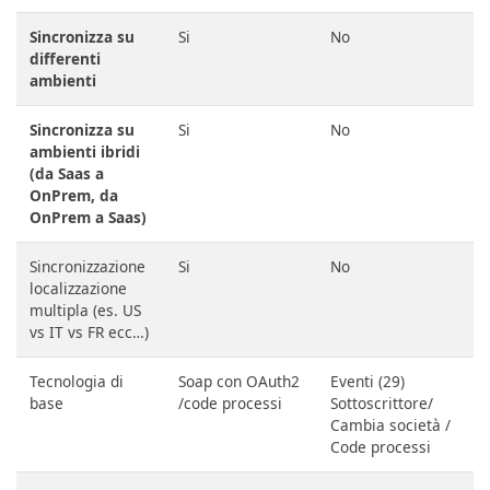
Sincronizza su
Si
No
differenti
ambienti
Sincronizza su
Si
No
ambienti ibridi
(da Saas a
OnPrem, da
OnPrem a Saas)
Sincronizzazione
Si
No
localizzazione
multipla (es. US
vs IT vs FR ecc…)
Tecnologia di
Soap con OAuth2
Eventi (29)
base
/code processi
Sottoscrittore/
Cambia società /
Code processi